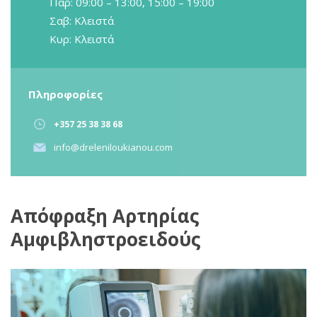
Παρ: 09:00 – 13:00, 15:00 – 19:00
Σαβ: Κλειστά
Κυρ: Κλειστά
Πληροφορίες
+357 25 38 38 68
info@dreleniloukianou.com
Απόφραξη Αρτηρίας
Αμφιβληστροειδούς